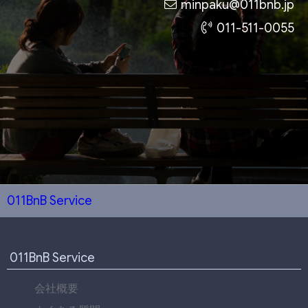
minpaku@011bnb.jp
011-511-0055
011BnB Service
011BnB Service
会社概要