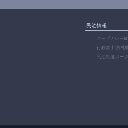
民泊情報
スープカレーlav
行政書士 西札
民泊制度ポー