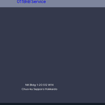
011BnB Service
NK Bldg 1-20 S12 W14
Chuo-ku Sapporo Hokkaido